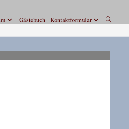
um
Gästebuch
Kontaktformular
Website-
Suche
umschalten