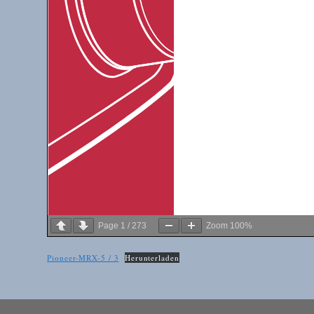
Page
1
/
273
Zoom
100%
Pioneer-MRX-5 / 3
Herunterladen