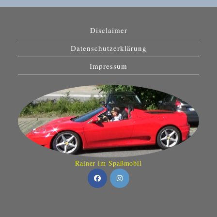
Disclaimer
Datenschutzerklärung
Impressum
Rainer im Spaßmobil
Opens
Opens
in
in
a
a
new
new